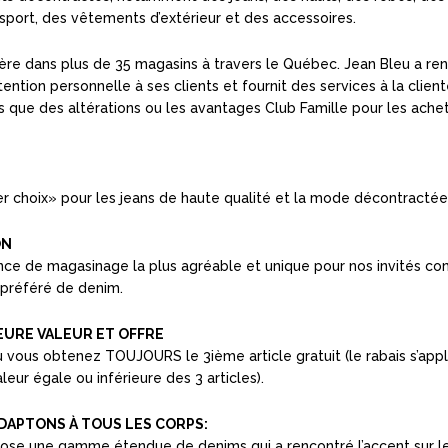
port, des vêtements d’extérieur et des accessoires.
père dans plus de 35 magasins à travers le Québec. Jean Bleu a re
attention personnelle à ses clients et fournit des services à la clien
ls que des altérations ou les avantages Club Famille pour les ache
er choix» pour les jeans de haute qualité et la mode décontractée
ON
ence de magasinage la plus agréable et unique pour nos invités c
 préféré de denim.
EURE VALEUR ET OFFRE
 vous obtenez TOUJOURS le 3ième article gratuit (le rabais s’appl
aleur égale ou inférieure des 3 articles).
DAPTONS À TOUS LES CORPS:
ose une gamme étendue de denims qui a rencontré l’accent sur l