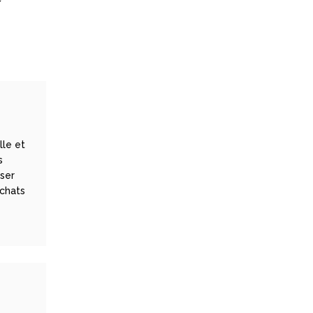
lle et
s
iser
achats