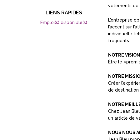
vêtements de s
LIENS RAPIDES
L’entreprise o
Emploi(s) disponible(s)
l’accent sur l’
individuelle te
fréquents.
NOTRE VISION
Être le «premi
NOTRE MISSI
Créer l’expéri
de destination
NOTRE MEILL
Chez Jean Bleu
un article de v
NOUS NOUS A
Jean Bleu prop