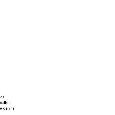
des
eilleur
de denim