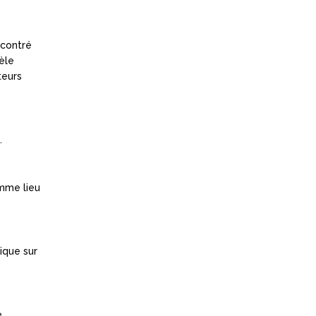
ncontré
tèle
teurs
.
omme lieu
ique sur
e