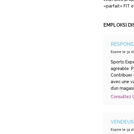
«parfait» FIT e
EMPLOI(S) DI
RESPONS
Expire le 31
Sports Expe
agréable. P
Contribuer 
avec une va
d’un magasin
Consultez l
VENDEUSE
Expire le 31